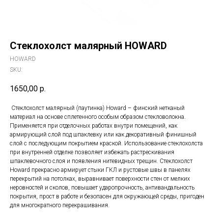
Стеклохолст малярный HOWARD
HOWARD
SKU:
1650,00
р.
Стеклохолст малярный (паутинка) Howard – финский нетканый
материал на основе сплетенного особым образом стекловолокна.
Применяется при отделочных работах внутри помещений, как
армирующий слой под шпаклевку или как декоративный финишный
слой с последующим покрытием краской. Использование стеклохолста
при внутренней отделке позволяет избежать растрескивания
шпаклевочного слоя и появления нитевидных трещин. Стеклохолст
Howard прекрасно армирует стыки ГКЛ и рустовые швы в панелях
перекрытий на потолках, выравнивает поверхности стен от мелких
неровностей и сколов, повышает ударопрочность, антивандальность
покрытия, прост в работе и безопасен для окружающей среды, пригоден
для многократного перекрашивания.