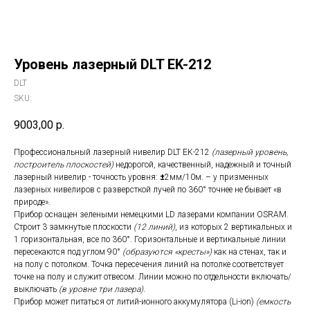
Уровень лазерный DLT EK-212
DLT
SKU:
9003,00
р.
Профессиональный лазерный нивелир DLT EK-212
(лазерный уровень,
построитель плоскостей)
недорогой, качественный, надежный и точный
лазерный нивелир - точность уровня:
±
2мм/10м. – у призменных
лазерных нивелиров с разверсткой лучей по 360° точнее не бывает «в
природе».
Прибор оснащен зелеными немецкими LD лазерами компании OSRAM.
Строит 3 замкнутые плоскости
(12 линий)
, из которых 2 вертикальных и
1 горизонтальная, все по 360°. Горизонтальные и вертикальные линии
пересекаются под углом 90°
(образуются «кресты»)
как на стенах, так и
на полу с потолком. Точка пересечения линий на потолке соответствует
точке на полу и служит отвесом. Линии можно по отдельности включать/
выключать
(в уровне три лазера).
Прибор может питаться от литий-ионного аккумулятора (Li-ion)
(емкость