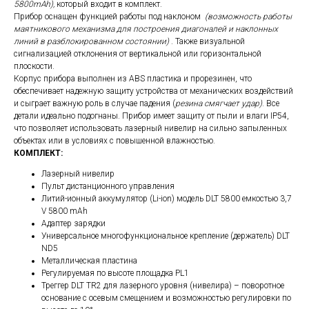
5800mAh),
который входит в комплект.
Прибор оснащен функцией работы под наклоном
(возможность работы
маятникового механизма для построения диагоналей и наклонных
линий в разблокированном состоянии)
. Также визуальной
сигнализацией отклонения от вертикальной или горизонтальной
плоскости.
Корпус прибора выполнен из ABS пластика и прорезинен, что
обеспечивает надежную защиту устройства от механических воздействий
и сыграет важную роль в случае падения (
резина смягчает удар)
. Все
детали идеально подогнаны. Прибор имеет защиту от пыли и влаги IP54,
что позволяет использовать лазерный нивелир на сильно запыленных
объектах или в условиях с повышенной влажностью.
КОМПЛЕКТ:
Лазерный нивелир
Пульт дистанционного управления
Литий-ионный аккумулятор (Li-ion) модель DLT 5800 емкостью 3,7
V 5800 mAh
Адаптер зарядки
Универсальное многофункциональное крепление (держатель) DLT
ND5
Металлическая пластина
Регулируемая по высоте площадка PL1
Треггер DLT TR2 для лазерного уровня (нивелира) – поворотное
основание с осевым смещением и возможностью регулировки по