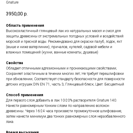
Gnature
3950,00
р.
Область применения
Высокоэластичный глянцевый лак из натуральных масел и смол для
защиты древесины от экстремальных погодных условий и воздействий
морской и пресной воды. Рекомендовано для окраски палуб, лодок, яхт
(выше и ниже ватерлинии), причалов, купелей, садовой мебели и
влажных помещений (кухни, ванные комнаты, душевые)
Свойства
Обладает отличными адгезионными и проникающими свойствами;
Сохраняет эластичным в течении многих лет; Не требует перешлифовки
при обновлении; Соответствует стандарту безопасности для поверхности
детских игрушек DIN EN 71, часть 3; Глянцевый блеск; Цвет: Бесцветный
Способ применения
Для первого слоя добавить в лак 10-20% растворителя Gnature 140.
Нанести равномерным тонким слоем по направлению волокон
древесины. Через 16-24 часа произвести промежуточное шлифование,
затем нанести минимум два тонких равномерных слоя неразбавленного
лака.
Время высыхания