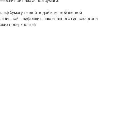
ее обычной наждачной бумаги.
лиф бумагу теплой водой и мягкой щёткой.
 финишной шлифовки шпаклеванного гипсокартона,
ских поверхностей.