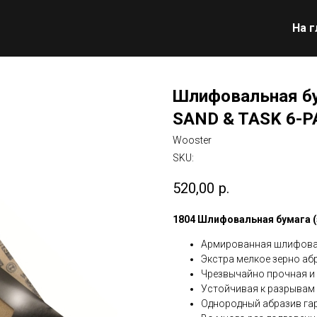
На 
Шлифовальная бу
SAND & TASK 6-P
Wooster
SKU:
520,00
р.
1804 Шлифовальная бумага (
Армированная шлифоваль
Экстра мелкое зерно аб
Чрезвычайно прочная и 
Устойчивая к разрывам 
Однородный абразив гар