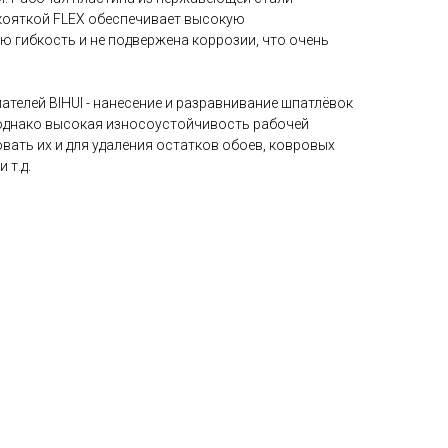
укояткой FLEX обеспечивает высокую
ю гибкость и не подвержена коррозии, что очень
телей BIHUI - нанесение и разравнивание шпатлёвок
однако высокая износоустойчивость рабочей
ать их и для удаления остатков обоев, ковровых
 т.д.