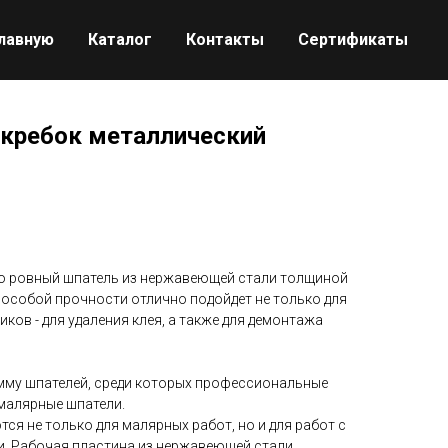
главную
Каталог
Контакты
Сертификаты
кребок металлический
но ровный шпатель из нержавеющей стали толщиной
 особой прочности отлично подойдет не только для
ков - для удаления клея, а также для демонтажа
мму шпателей, среди которых профессиональные
 малярные шпатели.
я не только для малярных работ, но и для работ с
и. Рабочая пластина из нержавеющей стали