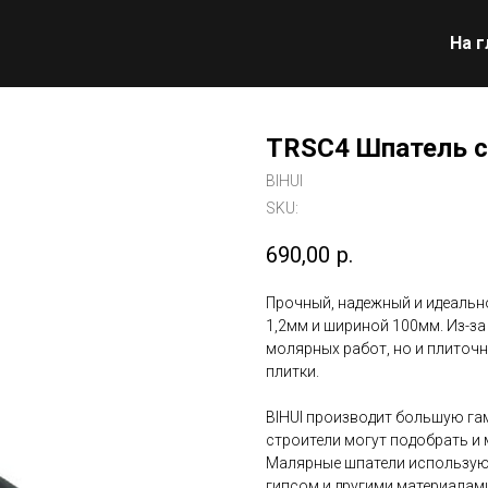
На 
TRSC4 Шпатель с
BIHUI
SKU:
690,00
р.
Прочный, надежный и идеаль
1,2мм и шириной 100мм. Из-за
молярных работ, но и плиточни
плитки.
BIHUI производит большую га
строители могут подобрать и
Малярные шпатели используютс
гипсом и другими материалам