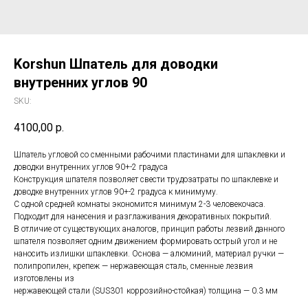
Korshun Шпатель для доводки
внутренних углов 90
SKU:
4100,00
р.
Шпатель угловой со сменными рабочими пластинами для шпаклевки и
доводки внутренних углов 90+-2 градуса
Конструкция шпателя позволяет свести трудозатраты по шпаклевке и
доводке внутренних углов 90+-2 градуса к минимуму.
С одной средней комнаты экономится минимум 2-3 человекочаса.
Подходит для нанесения и разглаживания декоративных покрытий.
В отличие от существующих аналогов, принцип работы лезвий данного
шпателя позволяет одним движением формировать острый угол и не
наносить излишки шпаклевки. Основа — алюминий, материал ручки —
полипропилен, крепеж — нержавеющая сталь, сменные лезвия
изготовлены из
нержавеющей стали (SUS301 коррозийно-стойкая) толщина — 0.3 мм