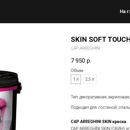
На 
SKIN SOFT TOUC
CAP ARREGHINI
7 950
р.
Объем
1 л
2,5 л
Тип: декоративная, акрилова
Подходит для: гостиной, спаль
CAP ARREGHINI SKIN краска
CAP ARREGHINI SKIN (СКИН) э