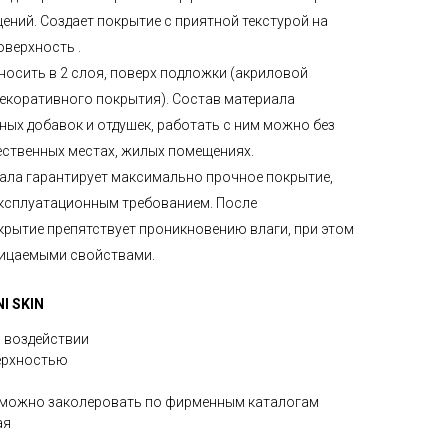
щений. Создает покрытие с приятной текстурой на
оверхность .
носить в 2 слоя, поверх подложки (акриловой
декоративного покрытия). Состав материала
ых добавок и отдушек, работать с ним можно без
ественных местах, жилых помещениях.
ала гарантирует максимально прочное покрытие,
эксплуатационным требованием. После
рытие препятствует проникновению влаги, при этом
ицаемыми свойствами.
I SKIN
 воздействии
верхностью
зможно заколеровать по фирменным каталогам
ая