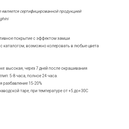
е является сертифицированной продукцией
ghini
ативное покрытие с эффектом замши
и с каталогом, возможно колеровать в любые цвета
е: высокая, через 7 дней после окрашивания
ип: 5-8 часа, полное 24 часа.
ся разбавление 15-20%
заводской таре, при температуре от +5 до+30С