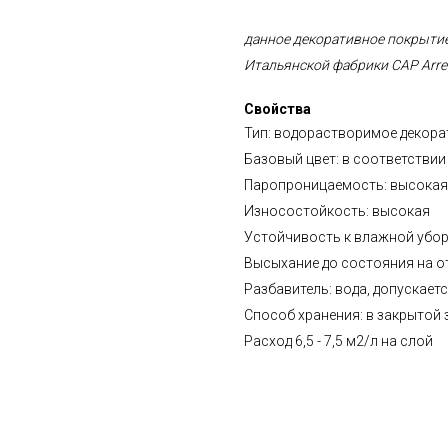
данное декоративное покрыти
Итальянской фабрики CAP Arre
Свойства
Тип: водорастворимое декор
Базовый цвет: в соответстви
Паропроницаемость: высокая
Износостойкость: высокая
Устойчивость к влажной уборк
Высыхание до состояния на отл
Разбавитель: вода, допускает
Способ хранения: в закрытой 
Расход 6,5 - 7,5 м2/л на слой